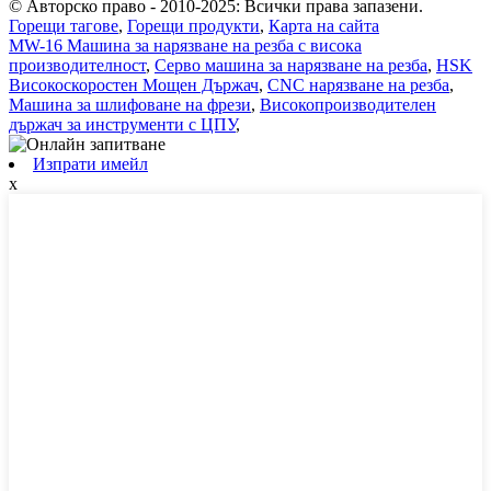
© Авторско право - 2010-2025: Всички права запазени.
Горещи тагове
,
Горещи продукти
,
Карта на сайта
MW-16 Машина за нарязване на резба с висока
производителност
,
Серво машина за нарязване на резба
,
HSK
Високоскоростен Мощен Държач
,
CNC нарязване на резба
,
Машина за шлифоване на фрези
,
Високопроизводителен
държач за инструменти с ЦПУ
,
Изпрати имейл
x