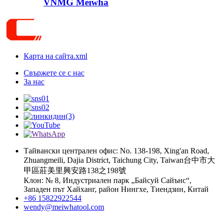
VNMG Meiwha
Карта на сайта.xml
Свържете се с нас
За нас
Тайвански централен офис: No. 138-198, Xing'an Road,
Zhuangmeili, Dajia District, Taichung City, Taiwan台中市大
甲區莊美里興安路138之198號
Клон: № 8, Индустриален парк „Байсуй Сайънс“,
Западен път Хайханг, район Нингхе, Тиендзин, Китай
+86 15822922544
wendy@meiwhatool.com