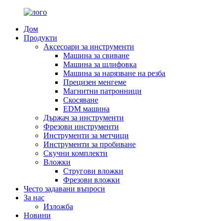
Дом
Продукти
Аксесоари за инструменти
Машина за свиване
Машина за шлифовка
Машина за нарязване на резба
Прецизен менгеме
Магнитни патронници
Скосяване
EDM машина
Държач за инструменти
Фрезови инструменти
Инструменти за метчици
Инструменти за пробиване
Скучни комплекти
Вложки
Стругови вложки
Фрезови вложки
Често задавани въпроси
За нас
Изложба
Новини