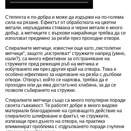
Степента е по-добра и може да издържи на по-голяма
сила на рязане. Ефектът от обработката на цветни
метали, неръждаема стомана и черни метали е много
добър, а метчиците с върхови накрайници трябва да се
използват предимно за резби през проходни отвори.
Спиралните метчици, известни още като „пистолетни
метчици“, защото „изстрелват“ стружките напред (умно,
нали?), са много ефективни за отстраняване на
стружките пред режещия ръб на метчика и
избутването им през другия край на отвора. Това е
особено ефективно за нарязване на резба с дълбоки
отвори. Отворът, който се нарязва, трябва да е
проходен или да има достатъчно хлабина, за да се
позволи събирането на стружки.
Спиралните метчици също са много популярни поради
своята гъвкавост. Те работят добре в много видове
материали благодарение на срязващото действие на
спиралното шлифоване и фактът, че стружките,
излизащи през дъното на отвора, на практика
елиминират проблема с отдръпването поради счупени