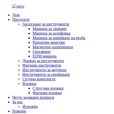
Дом
Продукти
Аксесоари за инструменти
Машина за свиване
Машина за шлифовка
Машина за нарязване на резба
Прецизен менгеме
Магнитни патронници
Скосяване
EDM машина
Държач за инструменти
Фрезови инструменти
Инструменти за метчици
Инструменти за пробиване
Скучни комплекти
Вложки
Стругови вложки
Фрезови вложки
Често задавани въпроси
За нас
Изложба
Новини