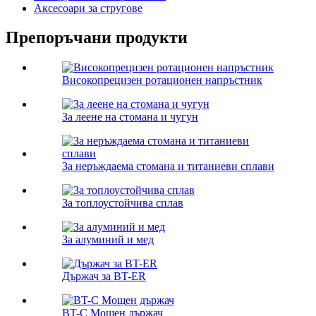
Аксесоари за стругове
Препоръчани продукти
Високопрецизен ротационен напръстник
За леене на стомана и чугун
За неръждаема стомана и титаниеви сплави
За топлоустойчива сплав
За алуминий и мед
Държач за BT-ER
BT-C Мощен държач