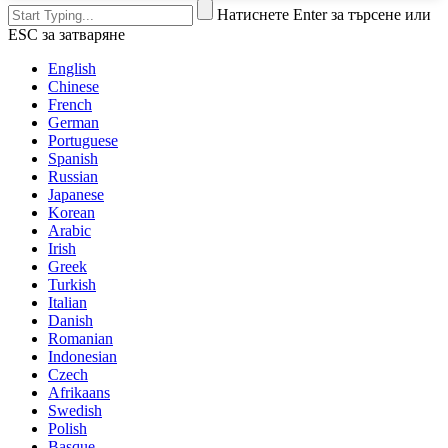
Натиснете Enter за търсене или
ESC за затваряне
English
Chinese
French
German
Portuguese
Spanish
Russian
Japanese
Korean
Arabic
Irish
Greek
Turkish
Italian
Danish
Romanian
Indonesian
Czech
Afrikaans
Swedish
Polish
Basque