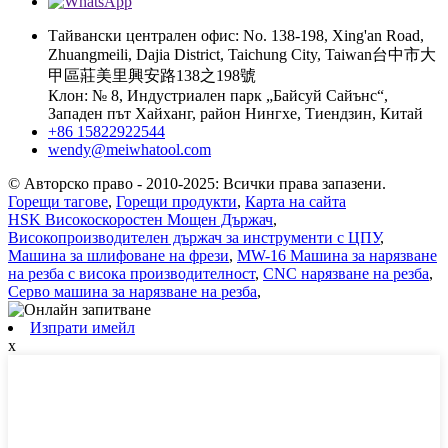
Тайвански централен офис: No. 138-198, Xing'an Road,
Zhuangmeili, Dajia District, Taichung City, Taiwan台中市大
甲區莊美里興安路138之198號
Клон: № 8, Индустриален парк „Байсуй Сайънс“,
Западен път Хайханг, район Нингхе, Тиендзин, Китай
+86 15822922544
wendy@meiwhatool.com
© Авторско право - 2010-2025: Всички права запазени.
Горещи тагове
,
Горещи продукти
,
Карта на сайта
HSK Високоскоростен Мощен Държач
,
Високопроизводителен държач за инструменти с ЦПУ
,
Машина за шлифоване на фрези
,
MW-16 Машина за нарязване
на резба с висока производителност
,
CNC нарязване на резба
,
Серво машина за нарязване на резба
,
Изпрати имейл
x