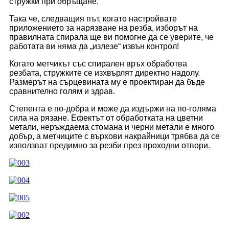
стружки при обръщане.
Така че, следващия път, когато настройвате
приложението за нарязване на резба, изборът на
правилната спирала ще ви помогне да се уверите, че
работата ви няма да „излезе“ извън контрол!
Когато метчикът със спирален връх обработва
резбата, стружките се изхвърлят директно надолу.
Размерът на сърцевината му е проектиран да бъде
сравнително голям и здрав.
Степента е по-добра и може да издържи на по-голяма
сила на рязане. Ефектът от обработката на цветни
метали, неръждаема стомана и черни метали е много
добър, а метчиците с върхови накрайници трябва да се
използват предимно за резби през проходни отвори.