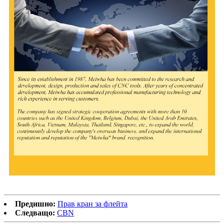
Предишно:
Прав кран за флейта
Следващо:
CBN