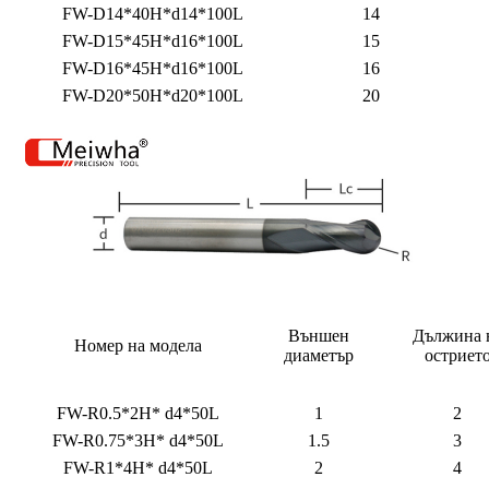
FW-D14*40H*d14*100L
14
FW-D15*45H*d16*100L
15
FW-D16*45H*d16*100L
16
FW-D20*50H*d20*100L
20
Външен
Дължина 
Номер на модела
диаметър
остриет
FW-R0.5*2H* d4*50L
1
2
FW-R0.75*3H* d4*50L
1.5
3
FW-R1*4H* d4*50L
2
4