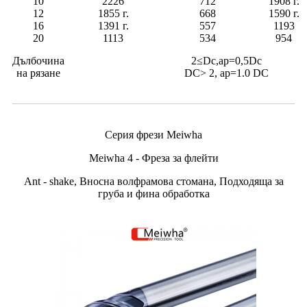
10
2226
712
1908 г.
12
1855 г.
668
1590 г.
16
1391 г.
557
1193
20
1113
534
954
Дълбочина
2≤Dc,ap=0,5Dc
на рязане
DC> 2, ap=1.0 DC
Серия фрези Meiwha
Meiwha 4 - Фреза за флейти
Ant - shake, Вносна волфрамова стомана, Подходяща за
груба и фина обработка