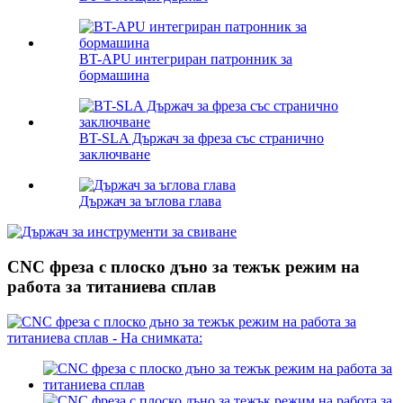
BT-APU интегриран патронник за
бормашина
BT-SLA Държач за фреза със странично
заключване
Държач за ъглова глава
CNC фреза с плоско дъно за тежък режим на
работа за титаниева сплав