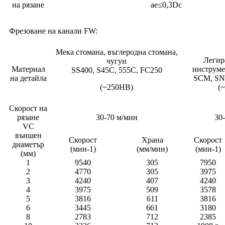
на рязане
ae≤0,3Dc
Фрезоване на канали FW:
Мека стомана, въглеродна стомана,
Легир
чугун
Материал
инструме
SS400, S45C, 555C, FC250
на детайла
SCM, SN
(~250HB)
(
Скорост на
рязане
30-70 м/мин
30
VC
външен
Скорост
Храна
Скорост
диаметър
(мин-1)
(мм/мин)
(мин-1)
(мм)
1
9540
305
7950
2
4770
305
3975
3
4240
407
4240
4
3975
509
3578
5
3816
611
3816
6
3445
661
3180
8
2783
712
2385