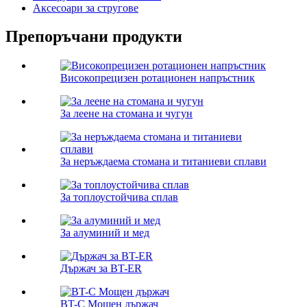
Аксесоари за стругове
Препоръчани продукти
Високопрецизен ротационен напръстник
За леене на стомана и чугун
За неръждаема стомана и титаниеви сплави
За топлоустойчива сплав
За алуминий и мед
Държач за BT-ER
BT-C Мощен държач