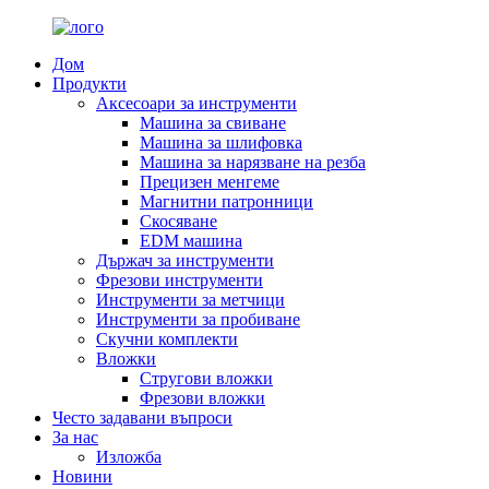
Дом
Продукти
Аксесоари за инструменти
Машина за свиване
Машина за шлифовка
Машина за нарязване на резба
Прецизен менгеме
Магнитни патронници
Скосяване
EDM машина
Държач за инструменти
Фрезови инструменти
Инструменти за метчици
Инструменти за пробиване
Скучни комплекти
Вложки
Стругови вложки
Фрезови вложки
Често задавани въпроси
За нас
Изложба
Новини