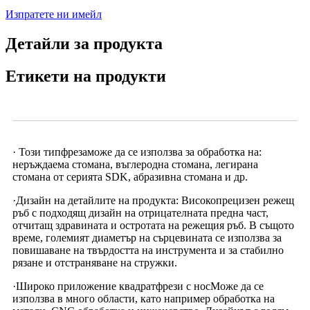
Изпратете ни имейл
Детайли за продукта
Етикети на продукти
· Този тип
фреза
може да се използва за обработка на:
неръждаема стомана, въглеродна стомана, легирана
стомана от серията SDK, абразивна стомана и др.
·Дизайн на детайлите на продукта: Високопрецизен режещ
ръб с подходящ дизайн на отрицателната предна част,
отчитащ здравината и остротата на режещия ръб. В същото
време, големият диаметър на сърцевината се използва за
повишаване на твърдостта на инструмента и за стабилно
рязане и отстраняване на стружки.
·Широко приложение квадрат
фрези с нос
Може да се
използва в много области, като например обработка на