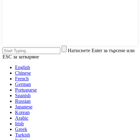
Натиснете Enter за търсене или
ESC за затваряне
English
Chinese
French
German
Portuguese
Spanish
Russian
Japanese
Korean
Arabic
Irish
Greek
Turkish