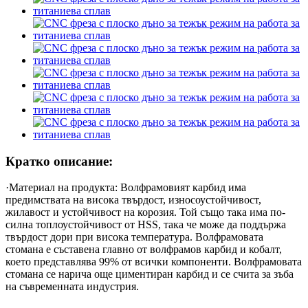
Кратко описание:
·Материал на продукта: Волфрамовият карбид има
предимствата на висока твърдост, износоустойчивост,
жилавост и устойчивост на корозия. Той също така има по-
силна топлоустойчивост от HSS, така че може да поддържа
твърдост дори при висока температура. Волфрамовата
стомана е съставена главно от волфрамов карбид и кобалт,
което представлява 99% от всички компоненти. Волфрамовата
стомана се нарича още циментиран карбид и се счита за зъба
на съвременната индустрия.