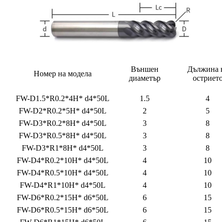
Външен
Дължина 
Номер на модела
диаметър
остриет
FW-D1.5*R0.2*4H* d4*50L
1.5
4
FW-D2*R0.2*5H* d4*50L
2
5
FW-D3*R0.2*8H* d4*50L
3
8
FW-D3*R0.5*8H* d4*50L
3
8
FW-D3*R1*8H* d4*50L
3
8
FW-D4*R0.2*10H* d4*50L
4
10
FW-D4*R0.5*10H* d4*50L
4
10
FW-D4*R1*10H* d4*50L
4
10
FW-D6*R0.2*15H* d6*50L
6
15
FW-D6*R0.5*15H* d6*50L
6
15