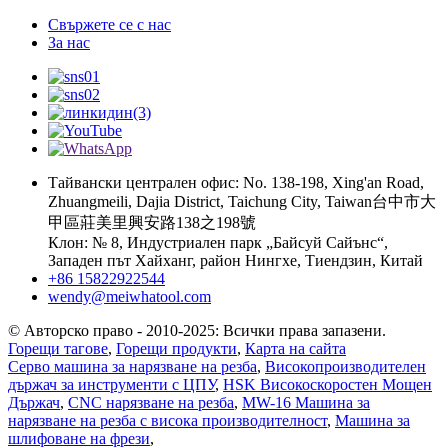
Свържете се с нас
За нас
Тайвански централен офис: No. 138-198, Xing'an Road,
Zhuangmeili, Dajia District, Taichung City, Taiwan台中市大
甲區莊美里興安路138之198號
Клон: № 8, Индустриален парк „Байсуй Сайънс“,
Западен път Хайханг, район Нингхе, Тиендзин, Китай
+86 15822922544
wendy@meiwhatool.com
© Авторско право - 2010-2025: Всички права запазени.
Горещи тагове
,
Горещи продукти
,
Карта на сайта
Серво машина за нарязване на резба
,
Високопроизводителен
държач за инструменти с ЦПУ
,
HSK Високоскоростен Мощен
Държач
,
CNC нарязване на резба
,
MW-16 Машина за
нарязване на резба с висока производителност
,
Машина за
шлифоване на фрези
,