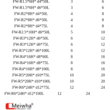
FW-R1.5*6H* d4*50L
3
6
FW-R1.5*6H* d6*50L
3
6
FW-R2*8H* d4*50L
4
8
FW-R2*8H* d6*50L
4
8
FW-R2*8H* d4*75L
4
8
FW-R2.5*10H* d6*50L
5
10
FW-R3*12H* d6*50L
6
12
FW-R3*12H* d6*75L
6
12
FW-R3*12H* d6*100L
6
12
FW-R4*16H* d8*60L
8
16
FW-R4*16H* d8*75L
8
16
FW-R4*16H* d8*100L
8
16
FW-R5*20H* d10*75L
10
20
FW-R5*20H* d10*100L
10
20
FW-R6*24H* d12*75L
12
24
FW-R6*24H* d12*100L
12
24