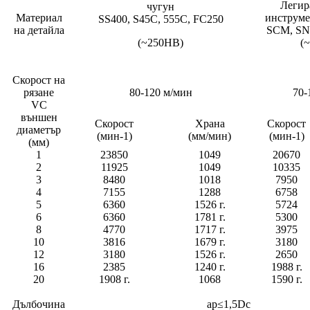
Легир
чугун
Материал
инструме
SS400, S45C, 555C, FC250
на детайла
SCM, SN
(~250HB)
(
Скорост на
рязане
80-120 м/мин
70-
VC
външен
Скорост
Храна
Скорост
диаметър
(мин-1)
(мм/мин)
(мин-1)
(мм)
1
23850
1049
20670
2
11925
1049
10335
3
8480
1018
7950
4
7155
1288
6758
5
6360
1526 г.
5724
6
6360
1781 г.
5300
8
4770
1717 г.
3975
10
3816
1679 г.
3180
12
3180
1526 г.
2650
16
2385
1240 г.
1988 г.
20
1908 г.
1068
1590 г.
Дълбочина
ap≤1,5Dc