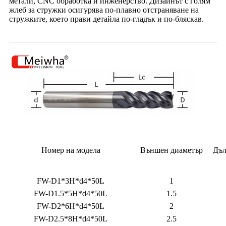
метали, CNC обработка и инженерство. Дизайнът с голям
жлеб за стружки осигурява по-плавно отстраняване на
стружките, което прави детайла по-гладък и по-бляскав.
Номер на модела
Външен диаметър
Дъл
FW-D1*3H*d4*50L
1
FW-D1.5*5H*d4*50L
1.5
FW-D2*6H*d4*50L
2
FW-D2.5*8H*d4*50L
2.5