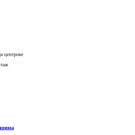
и центрове
нтаж
ашина