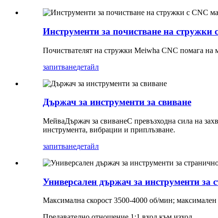
Инструменти за почистване на стружки
Почиствателят на стружки Meiwha CNC помага на м
запитване
детайл
Държач за инструменти за свиване
Мейва
Държач за свиване
С превъзходна сила на зах
инструмента, вибрации и приплъзване.
запитване
детайл
Универсален държач за инструменти за
Максимална скорост 3500-4000 об/мин; максимален
Предавателно отношение 1:1 вход към изход