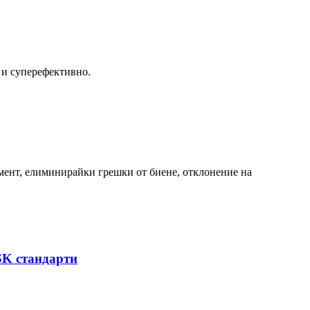
 и суперефективно.
умент, елиминирайки грешки от биене, отклонение на
SK стандарти