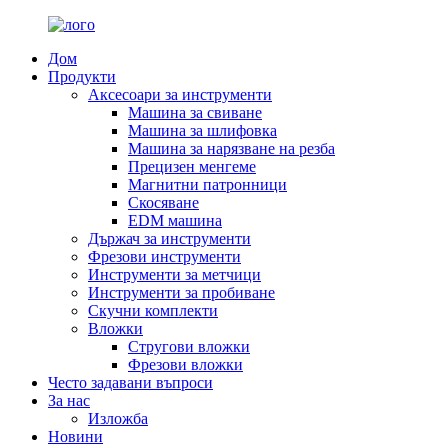
Дом
Продукти
Аксесоари за инструменти
Машина за свиване
Машина за шлифовка
Машина за нарязване на резба
Прецизен менгеме
Магнитни патронници
Скосяване
EDM машина
Държач за инструменти
Фрезови инструменти
Инструменти за метчици
Инструменти за пробиване
Скучни комплекти
Вложки
Стругови вложки
Фрезови вложки
Често задавани въпроси
За нас
Изложба
Новини