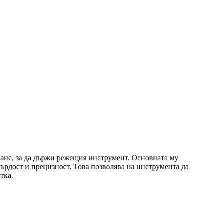
ване, за да държи режещия инструмент. Основната му
ърдост и прецизност. Това позволява на инструмента да
тка.