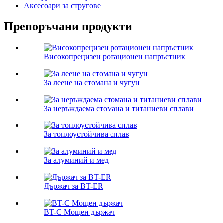
Аксесоари за стругове
Препоръчани продукти
Високопрецизен ротационен напръстник
За леене на стомана и чугун
За неръждаема стомана и титаниеви сплави
За топлоустойчива сплав
За алуминий и мед
Държач за BT-ER
BT-C Мощен държач