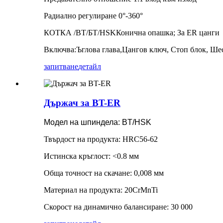
Радиално регулиране 0°-360°
КОТКА
/
BT
/
БТ
/
HSK
Конична опашка; За ER цанги
Включва:
Ъглова глава
,
Цангов ключ
,
Стоп блок
,
Шес
запитване
детайл
Държач за BT-ER
Модел на шпиндела: BT/HSK
Твърдост на продукта: HRC56-62
Истинска кръглост: <0.8 мм
Обща точност на скачане: 0,008 мм
Материал на продукта: 20CrMnTi
Скорост на динамично балансиране: 30 000