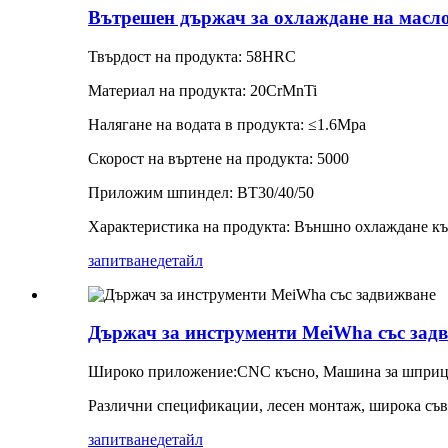
Вътрешен държач за охлаждане на масл
Твърдост на продукта: 58HRC
Материал на продукта: 20CrMnTi
Налягане на водата в продукта: ≤1.6Mpa
Скорост на въртене на продукта: 5000
Приложим шпиндел: BT30/40/50
Характеристика на продукта: Външно охлаждане към
запитване
детайл
Държач за инструменти MeiWha със зад
Широко приложение:
CNC късно
,
Машина за шприц
Различни спецификации, лесен монтаж, широка съ
запитване
детайл