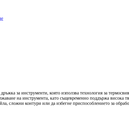
дръжка за инструменти, която използва технология за термосви
лжаване на инструмента, като същевременно поддържа висока тв
йла, сложни контури или да избегне приспособлението за обрабо