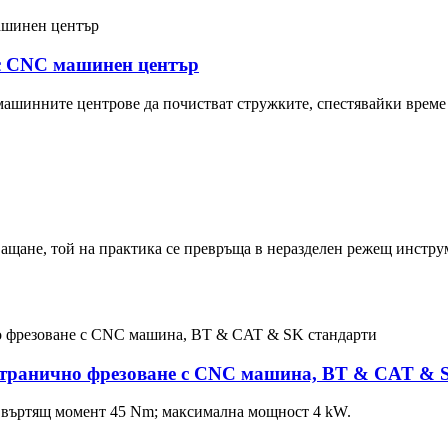
 с CNC машинен център
ашинните центрове да почистват стружките, спестявайки време
ващане, той на практика се превръща в неразделен режещ инстр
 странично фрезоване с CNC машина, BT & CAT & 
 въртящ момент 45 Nm; максимална мощност 4 kW.