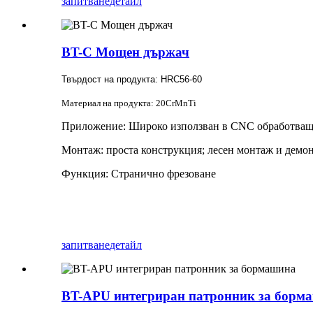
запитване
детайл
BT-C Мощен държач
Твърдост на продукта: HRC56-60
Материал на продукта: 20CrMnTi
Приложение: Широко използван в CNC обработващ
Монтаж: проста конструкция; лесен монтаж и демо
Функция: Странично фрезоване
запитване
детайл
BT-APU интегриран патронник за борм