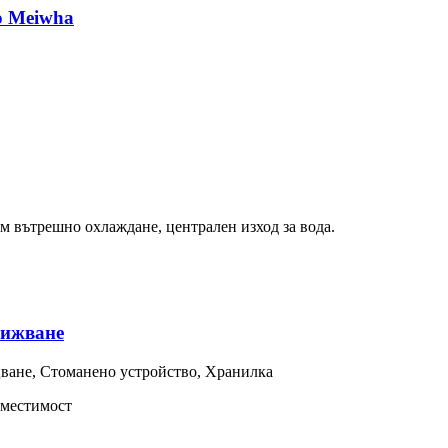
о Meiwha
 вътрешно охлаждане, централен изход за вода.
вижване
ване
,
Стоманено устройство
,
Хранилка
вместимост