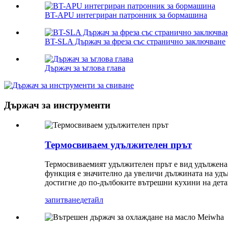
BT-APU интегриран патронник за бормашина
BT-SLA Държач за фреза със странично заключване
Държач за ъглова глава
Държач за инструменти
Термосвиваем удължителен прът
Термосвиваемият удължителен прът е вид удължена 
функция е значително да увеличи дължината на удъ
достигне до по-дълбоките вътрешни кухини на дета
запитване
детайл