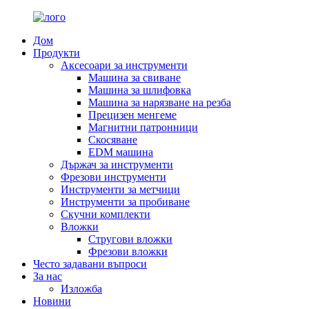
Дом
Продукти
Аксесоари за инструменти
Машина за свиване
Машина за шлифовка
Машина за нарязване на резба
Прецизен менгеме
Магнитни патронници
Скосяване
EDM машина
Държач за инструменти
Фрезови инструменти
Инструменти за метчици
Инструменти за пробиване
Скучни комплекти
Вложки
Стругови вложки
Фрезови вложки
Често задавани въпроси
За нас
Изложба
Новини