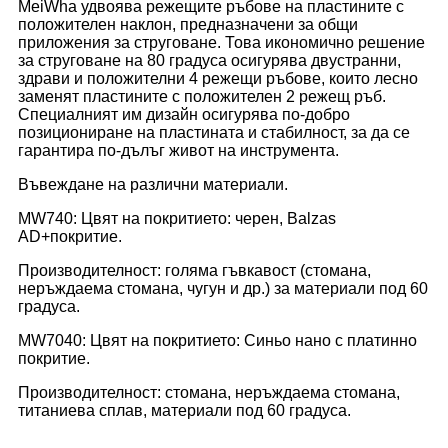
MeiWha удвоява режещите ръбове на пластините с
положителен наклон, предназначени за общи
приложения за струговане. Това икономично решение
за струговане на 80 градуса осигурява двустранни,
здрави и положителни 4 режещи ръбове, които лесно
заменят пластините с положителен 2 режещ ръб.
Специалният им дизайн осигурява по-добро
позициониране на пластината и стабилност, за да се
гарантира по-дълъг живот на инструмента.
Въвеждане на различни материали.
MW740: Цвят на покритието: черен, Balzas
AD+покритие.
Производителност: голяма гъвкавост (стомана,
неръждаема стомана, чугун и др.) за материали под 60
градуса.
MW7040: Цвят на покритието: Синьо нано с платинно
покритие.
Производителност: стомана, неръждаема стомана,
титаниева сплав, материали под 60 градуса.