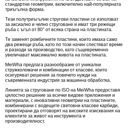
стандартни геометрии, включително най-популярната
триъгълна форма.
Тези полутриъгълни стругови пластини се използват
за аксиално и челно струговане и имат три режещи
ръба с ъгъл от 80° от всяка страна на пластината.
Те заменят ромбичните пластини, които имаха само
два режещи ръба, като по този начин спестяват време
и разходи за производство, като същевременно
увеличават максимално живота на пластината.
MeiWha предлага разнообразие от уникални
стружколомачи и комбинации от класове, които
осигуряват решения за повечето нужди на
съвременната индустрия за машинна обработка.
Линията за струговане по ISO на MeiWha предоставя
цялостно решение за всички видове приложения и
материали, с иновативни геометрии на пластините,
комбинирани с водещите световни класове карбиди,
проектирани да отговорят на високите изисквания на
клиентите за живот на инструмента и
производителност.