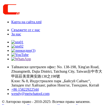
Карта на сайта.xml
Свържете се с нас
За нас
Тайвански централен офис: No. 138-198, Xing'an Road,
Zhuangmeili, Dajia District, Taichung City, Taiwan台中市大
甲區莊美里興安路138之198號
Клон: № 8, Индустриален парк „Байсуй Сайънс“,
Западен път Хайханг, район Нингхе, Тиендзин, Китай
+86 15822922544
wendy@meiwhatool.com
© Авторско право - 2010-2025: Всички права запазени.