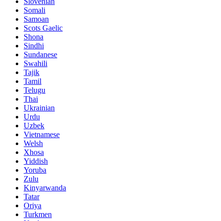
Slovenian
Somali
Samoan
Scots Gaelic
Shona
Sindhi
Sundanese
Swahili
Tajik
Tamil
Telugu
Thai
Ukrainian
Urdu
Uzbek
Vietnamese
Welsh
Xhosa
Yiddish
Yoruba
Zulu
Kinyarwanda
Tatar
Oriya
Turkmen