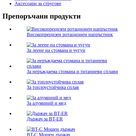
Аксесоари за стругове
Препоръчани продукти
Високопрецизен ротационен напръстник
За леене на стомана и чугун
За неръждаема стомана и титаниеви сплави
За топлоустойчива сплав
За алуминий и мед
Държач за BT-ER
BT-C Мощен държач