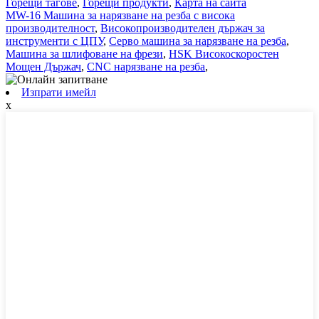
Горещи тагове
,
Горещи продукти
,
Карта на сайта
MW-16 Машина за нарязване на резба с висока
производителност
,
Високопроизводителен държач за
инструменти с ЦПУ
,
Серво машина за нарязване на резба
,
Машина за шлифоване на фрези
,
HSK Високоскоростен
Мощен Държач
,
CNC нарязване на резба
,
Изпрати имейл
x