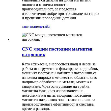
уникалния си дизайн на фини магнитни
полюси и отлична цялостна
производителност, се представя
изключително добре при захващане на тънки
и прецизни проводими детайли.
запитване
детайл
CNC мощен постоянен магнитен
патронник
Като ефикасен, енергоспестяващ и лесен за
работа инструмент за фиксиране на детайли,
мощният постоянен магнитен патронник се
използва широко в множество области, като
например обработка на метали, монтаж и
заваряване. Чрез осигуряване на трайна
магнитна сила чрез използването на
постоянни магнити, мощният постоянен
магнитен патронник значително повишава
производствената ефективност и спестява
време и разходи.