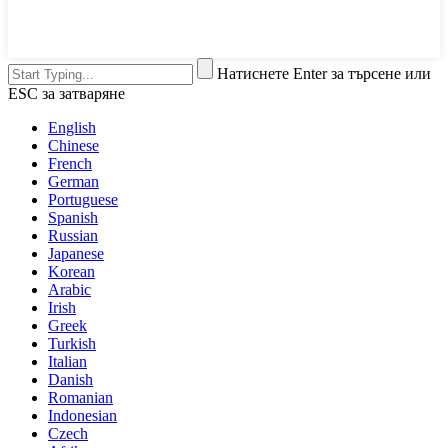
Натиснете Enter за търсене или
ESC за затваряне
English
Chinese
French
German
Portuguese
Spanish
Russian
Japanese
Korean
Arabic
Irish
Greek
Turkish
Italian
Danish
Romanian
Indonesian
Czech