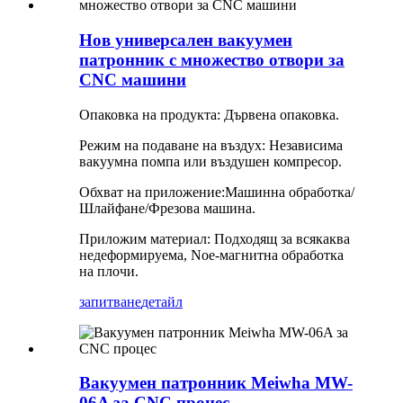
Нов универсален вакуумен
патронник с множество отвори за
CNC машини
Опаковка на продукта: Дървена опаковка.
Режим на подаване на въздух: Независима
вакуумна помпа или въздушен компресор.
Обхват на приложение:
Машинна обработка
/
Шлайфане
/
Фрезова машина
.
Приложим материал: Подходящ за всякаква
недеформируема, Noe-магнитна обработка
на плочи.
запитване
детайл
Вакуумен патронник Meiwha MW-
06A за CNC процес