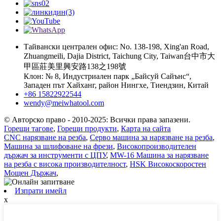
Тайвански централен офис: No. 138-198, Xing'an Road,
Zhuangmeili, Dajia District, Taichung City, Taiwan台中市大
甲區莊美里興安路138之198號
Клон: № 8, Индустриален парк „Байсуй Сайънс“,
Западен път Хайханг, район Нингхе, Тиендзин, Китай
+86 15822922544
wendy@meiwhatool.com
© Авторско право - 2010-2025: Всички права запазени.
Горещи тагове
,
Горещи продукти
,
Карта на сайта
CNC нарязване на резба
,
Серво машина за нарязване на резба
,
Машина за шлифоване на фрези
,
Високопроизводителен
държач за инструменти с ЦПУ
,
MW-16 Машина за нарязване
на резба с висока производителност
,
HSK Високоскоростен
Мощен Държач
,
Изпрати имейл
x