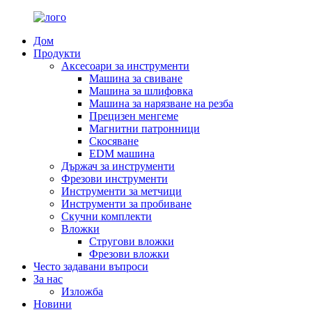
Дом
Продукти
Аксесоари за инструменти
Машина за свиване
Машина за шлифовка
Машина за нарязване на резба
Прецизен менгеме
Магнитни патронници
Скосяване
EDM машина
Държач за инструменти
Фрезови инструменти
Инструменти за метчици
Инструменти за пробиване
Скучни комплекти
Вложки
Стругови вложки
Фрезови вложки
Често задавани въпроси
За нас
Изложба
Новини