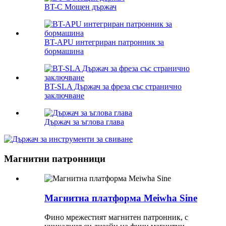
BT-C Мощен държач
BT-APU интегриран патронник за
бормашина
BT-SLA Държач за фреза със странично
заключване
Държач за ъглова глава
Магнитни патронници
Магнитна платформа Meiwha Sine
Фино мрежестият магнитен патронник, с